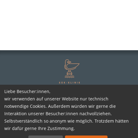
Liebe Besucher:innen,
wir verwenden auf unserer Website nur technisch
IMPRESSUM
DATENSCHUTZ
notwendige Cookies. Außerdem würden wir gerne die
MEDIZINPRODUKTEBEAUFTRAGTER
SITEMAP
Interaktion unserer Besucher:innen nachvollziehen.
INFORMATIONEN IN LEICHTER SPRACHE
Selbstverständlich so anonym wie möglich. Trotzdem hätten
wir dafür gerne Ihre Zustimmung.
ERKLÄRUNG ZUR BARRIEREFREIHEIT
COOKIEEINSTELLUNGEN BEARBEITEN