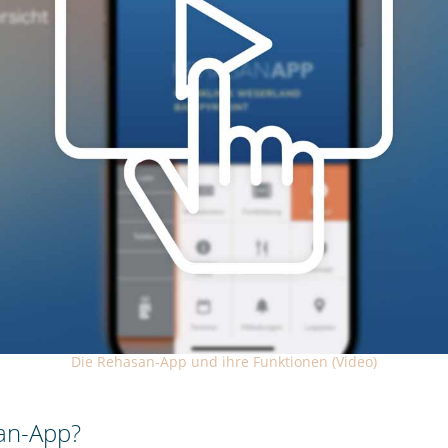
Die Rehasan-App und ihre Funktionen (Video)
san-App?