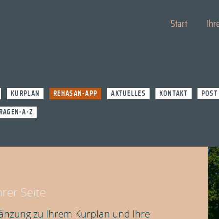
Start
Ihr
KURPLAN
REHASAN-APP
AKTUELLES
KONTAKT
POST
RAGEN-A-Z
rer Seite
rgänzung zu Ihrem Kurplan und Ihre