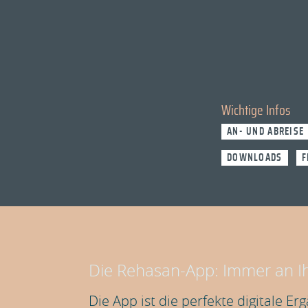
Wichtige Infos
AN- UND ABREISE
DOWNLOADS
F
Die Rehasan-App: Immer an Ih
Die App ist die perfekte digitale E